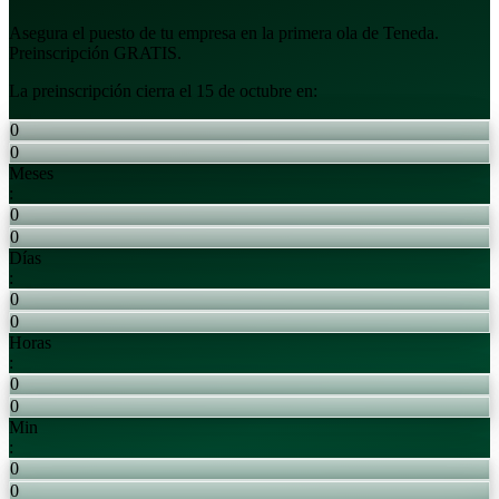
Asegura el puesto de tu empresa en la primera ola de Teneda.
Preinscripción GRATIS.
La preinscripción cierra el 15 de octubre en:
0
0
Meses
:
0
0
Días
:
0
0
Horas
:
0
0
Min
:
0
0