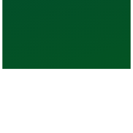
Reserva tu lugar
Explorar plataforma
PR & RD
Mercados
B2B
Enfoque