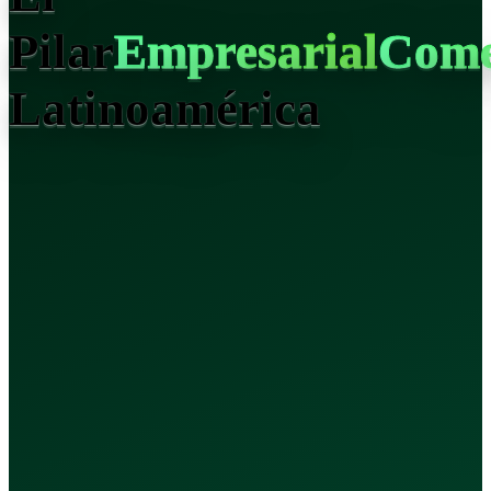
Pilar
E
m
p
r
e
s
a
r
i
a
l
C
o
m
Latinoamérica